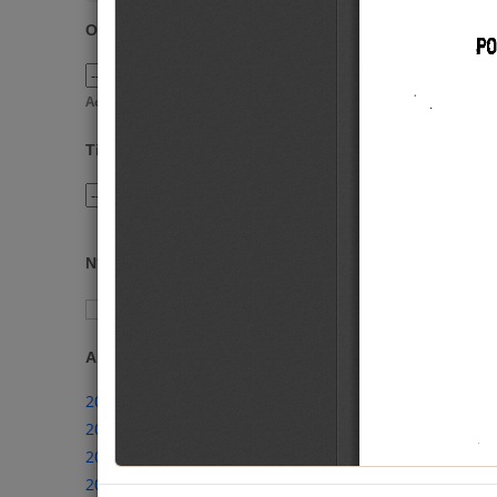
Organismos
Actualmente inexistentes
Tipos de Norma
N° Acordada o Resolución
Filtrar
Años
2026
2025
2024
2023