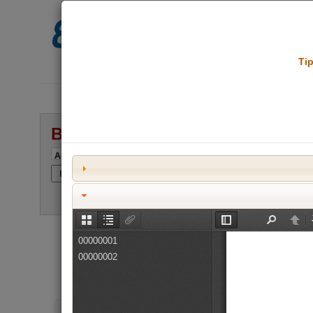
Centro de Juris
Ti
Buscar en Eureka!
Amplia la búsqueda?
Frase exacta?