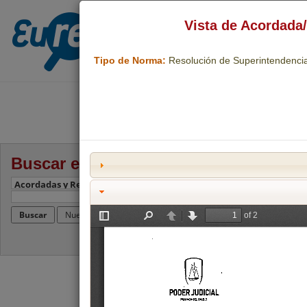
Vista de Acordada
Centro de Jurisprudenci
Tipo de Norma:
Resolución de Superintendencia
Buscar en Eureka!
Amplia la búsqueda?
Frase exacta?