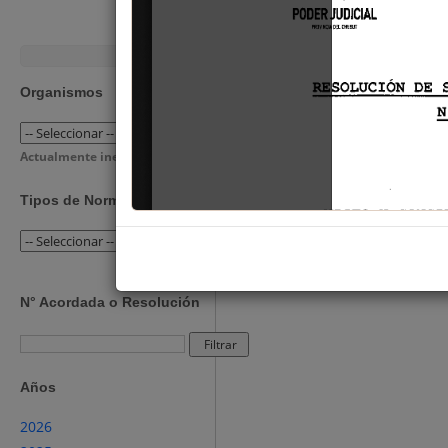
Organismos
Actualmente inexistentes
Tipos de Norma
N° Acordada o Resolución
Filtrar
Años
2026