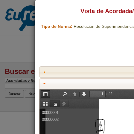
Vista de Acordada
Centro de Jurisprudenci
Tipo de Norma:
Resolución de Superintendencia
Buscar en Eureka!
Amplia la búsqueda?
Frase exacta?